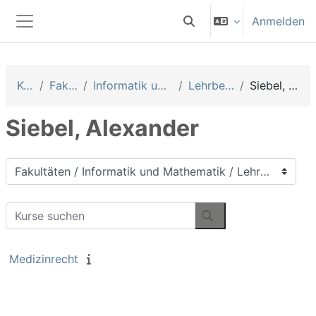
Zum Hauptinhalt
Anmelden
Sucheingabe umschalten
Website-Übersicht
Kurse
Fakultäten
Informatik und Mathematik
Lehrbeauftragte
Siebel, Alexander
Siebel, Alexander
Kursbereiche
Kurse suchen
Kurse suchen
Medizinrecht