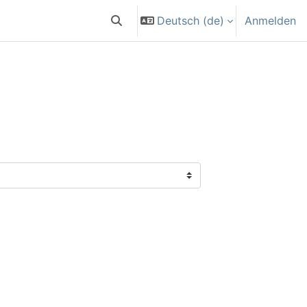
Deutsch ‎(de)‎
Anmelden
Sucheingabe umschalten