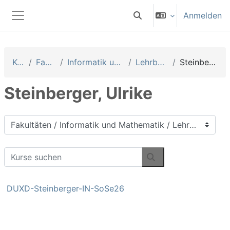
Zum Hauptinhalt
Anmelden
Sucheingabe umschalten
Website-Übersicht
Kurse
Fakultäten
Informatik und Mathematik
Lehrbeauftragte
Steinberger, Ulrike
Steinberger, Ulrike
Kursbereiche
Kurse suchen
Kurse suchen
DUXD-Steinberger-IN-SoSe26