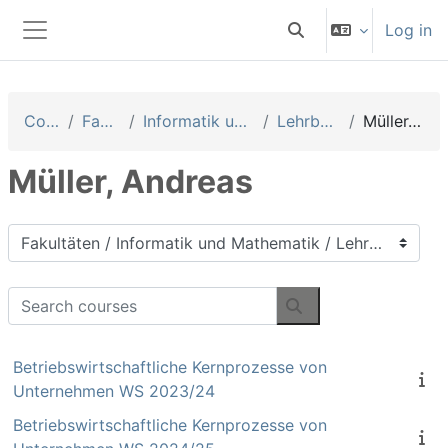
Skip to main content
Log in
Toggle search input
Side panel
Courses
Fakultäten
Informatik und Mathematik
Lehrbeauftragte
Müller, Andreas
Müller, Andreas
Course categories
Search courses
Search courses
Betriebswirtschaftliche Kernprozesse von
Unternehmen WS 2023/24
Betriebswirtschaftliche Kernprozesse von