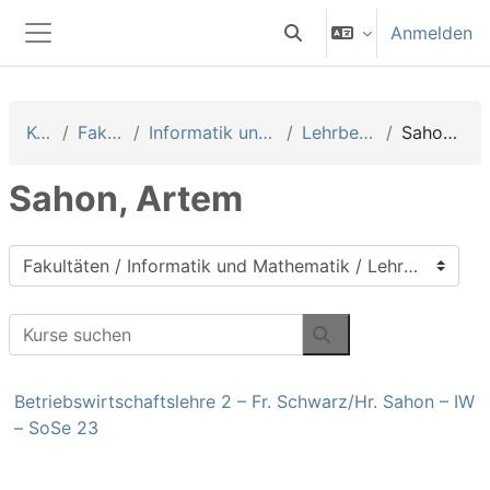
Zum Hauptinhalt
Anmelden
Sucheingabe umschalten
Website-Übersicht
Kurse
Fakultäten
Informatik und Mathematik
Lehrbeauftragte
Sahon, Artem
Sahon, Artem
Kursbereiche
Kurse suchen
Kurse suchen
Betriebswirtschaftslehre 2 – Fr. Schwarz/Hr. Sahon – IW
– SoSe 23