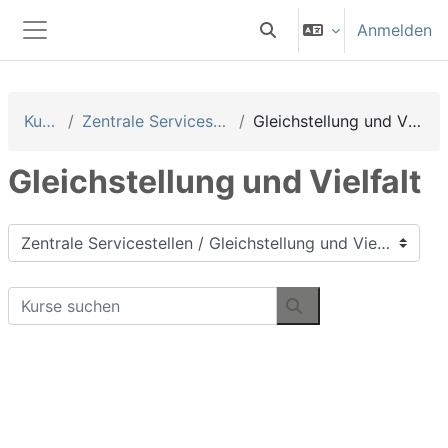
Zum Hauptinhalt
Anmelden
Sucheingabe umschalten
Website-Übersicht
Kurse
Zentrale Servicestellen
Gleichstellung und Vielfalt
Gleichstellung und Vielfalt
Kursbereiche
Kurse suchen
Kurse suchen