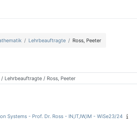
athematik
Lehrbeauftragte
Ross, Peeter
rse suchen
ion Systems - Prof. Dr. Ross - IN,IT,IW,IM - WiSe23/24