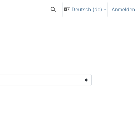
Deutsch ‎(de)‎
Anmelden
Sucheingabe umschalten