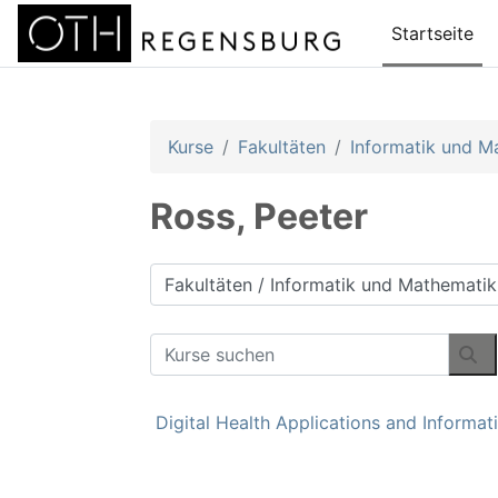
Zum Hauptinhalt
Startseite
Kurse
Fakultäten
Informatik und M
Ross, Peeter
Kursbereiche
Kurse suchen
Ku
Digital Health Applications and Informat