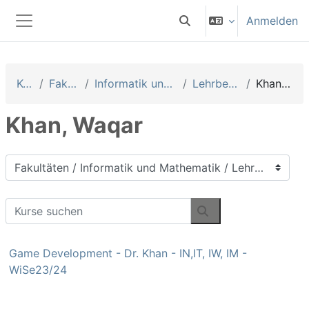
Zum Hauptinhalt
Anmelden
Sucheingabe umschalten
Website-Übersicht
Kurse
Fakultäten
Informatik und Mathematik
Lehrbeauftragte
Khan, Waqar
Khan, Waqar
Kursbereiche
Kurse suchen
Kurse suchen
Game Development - Dr. Khan - IN,IT, IW, IM -
WiSe23/24