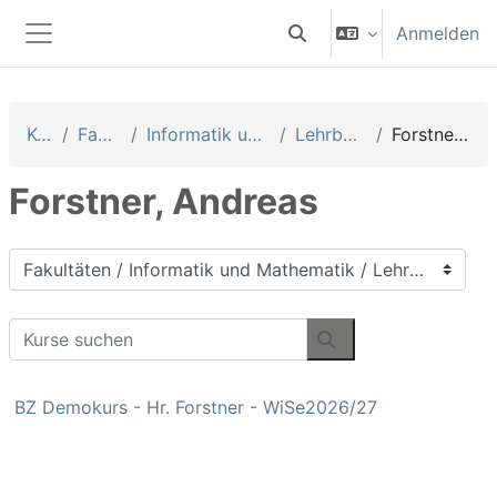
Zum Hauptinhalt
Anmelden
Sucheingabe umschalten
Website-Übersicht
Kurse
Fakultäten
Informatik und Mathematik
Lehrbeauftragte
Forstner, Andreas
Forstner, Andreas
Kursbereiche
Kurse suchen
Kurse suchen
BZ Demokurs - Hr. Forstner - WiSe2026/27