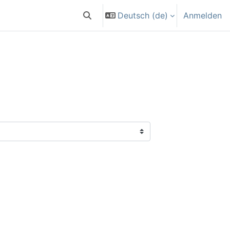
Deutsch ‎(de)‎
Anmelden
Sucheingabe umschalten