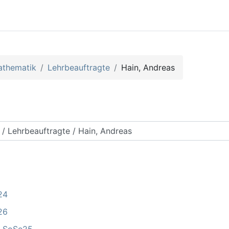
athematik
Lehrbeauftragte
Hain, Andreas
rse suchen
24
26