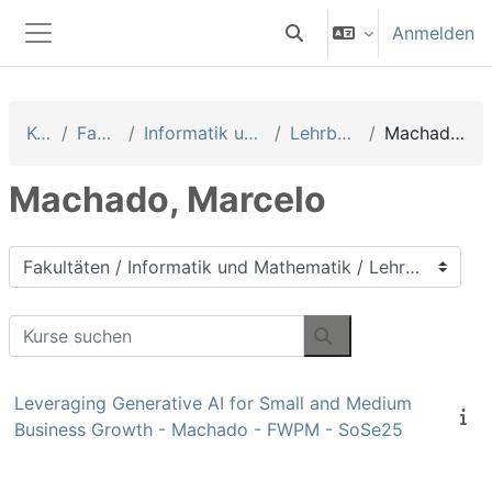
Zum Hauptinhalt
Anmelden
Sucheingabe umschalten
Website-Übersicht
Kurse
Fakultäten
Informatik und Mathematik
Lehrbeauftragte
Machado, Marcelo
Machado, Marcelo
Kursbereiche
Kurse suchen
Kurse suchen
Leveraging Generative AI for Small and Medium
Business Growth - Machado - FWPM - SoSe25