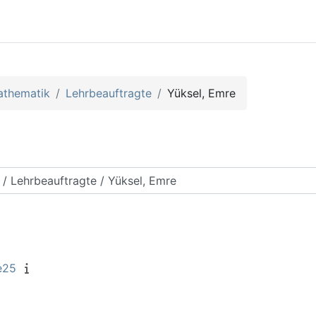
athematik
Lehrbeauftragte
Yüksel, Emre
rse suchen
e25