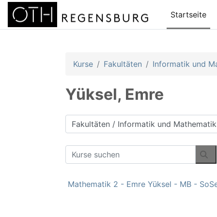
Zum Hauptinhalt
Startseite
Kurse
Fakultäten
Informatik und M
Yüksel, Emre
Kursbereiche
Kurse suchen
Ku
Mathematik 2 - Emre Yüksel - MB - SoS