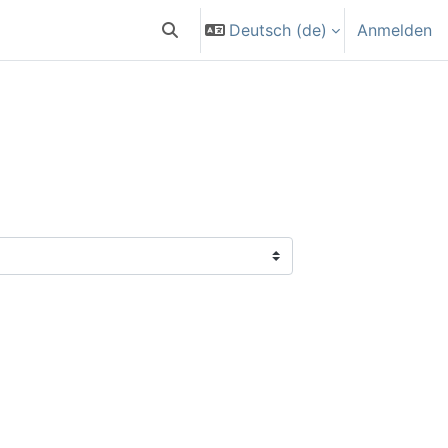
Deutsch ‎(de)‎
Anmelden
Sucheingabe umschalten