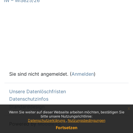
IW – WiSe25/26
Sie sind nicht angemeldet. (
Anmelden
)
Unsere Datenlöschfristen
Datenschutzinfos
Standarddesign
x
Wenn Sie weiter auf dieser Webseite arbeiten möchten, bestätigen Sie
bitte unsere Nutzungsrichtlinie:
Datenschutzerklärung
Nutzungsbedingungen
Powered by
Moodle
Fortsetzen