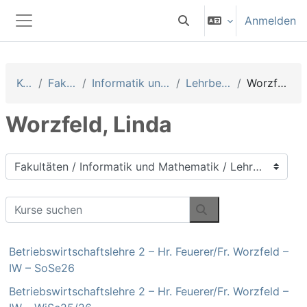
Zum Hauptinhalt
Anmelden
Sucheingabe umschalten
Website-Übersicht
Kurse
Fakultäten
Informatik und Mathematik
Lehrbeauftragte
Worzfeld, Linda
Worzfeld, Linda
Kursbereiche
Kurse suchen
Kurse suchen
Betriebswirtschaftslehre 2 – Hr. Feuerer/Fr. Worzfeld –
IW – SoSe26
Betriebswirtschaftslehre 2 – Hr. Feuerer/Fr. Worzfeld –