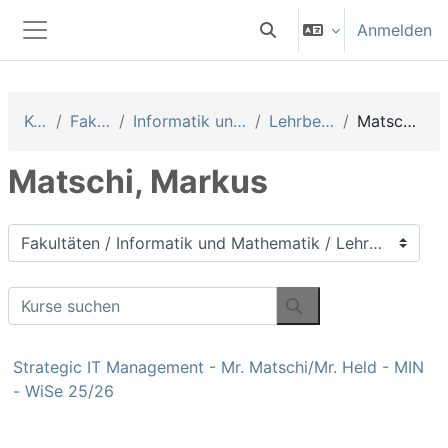
Zum Hauptinhalt
Anmelden
Sucheingabe umschalten
Website-Übersicht
Kurse
Fakultäten
Informatik und Mathematik
Lehrbeauftragte
Matschi, Markus
Matschi, Markus
Kursbereiche
Kurse suchen
Kurse suchen
Strategic IT Management - Mr. Matschi/Mr. Held - MIN
- WiSe 25/26