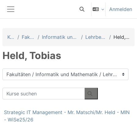
Zum Hauptinhalt
Anmelden
Sucheingabe umschalten
Website-Übersicht
Kurse
Fakultäten
Informatik und Mathematik
Lehrbeauftragte
Held, Tobias
Held, Tobias
Kursbereiche
Kurse suchen
Kurse suchen
Strategic IT Management - Mr. Matschi/Mr. Held - MIN
- WiSe25/26