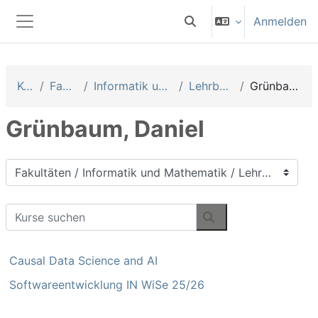
Zum Hauptinhalt
Anmelden
Sucheingabe umschalten
Website-Übersicht
Kurse
Fakultäten
Informatik und Mathematik
Lehrbeauftragte
Grünbaum, Daniel
Grünbaum, Daniel
Kursbereiche
Kurse suchen
Kurse suchen
Causal Data Science and AI
Softwareentwicklung IN WiSe 25/26