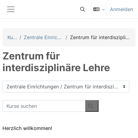
Zum Hauptinhalt
Anmelden
Sucheingabe umschalten
Website-Übersicht
Kurse
Zentrale Einrichtungen
Zentrum für interdisziplinäre Lehre
Zentrum für
interdisziplinäre Lehre
Kursbereiche
Kurse suchen
Kurse suchen
Herzlich willkommen!