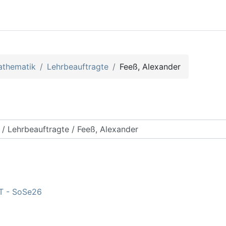
athematik
Lehrbeauftragte
Feeß, Alexander
rse suchen
IT - SoSe26