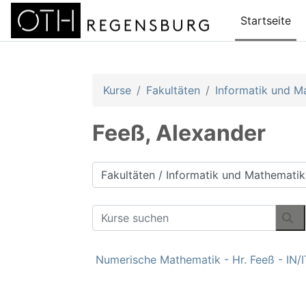
Zum Hauptinhalt
Startseite
Kurse
Fakultäten
Informatik und M
Feeß, Alexander
Kursbereiche
Kurse suchen
Ku
Numerische Mathematik - Hr. Feeß - IN/