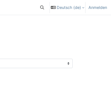
Deutsch ‎(de)‎
Anmelden
Sucheingabe umschalten