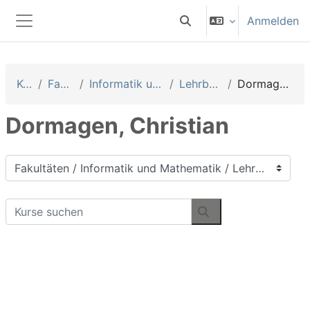
Zum Hauptinhalt
Anmelden
Sucheingabe umschalten
Website-Übersicht
Kurse
Fakultäten
Informatik und Mathematik
Lehrbeauftragte
Dormagen, Christian
Dormagen, Christian
Kursbereiche
Kurse suchen
Kurse suchen