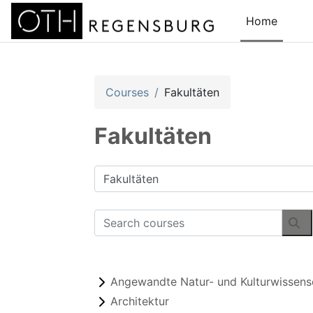
Skip to main content
Home
Courses
Fakultäten
Fakultäten
Course categories
Search courses
Se
Angewandte Natur- und Kulturwissens
Architektur