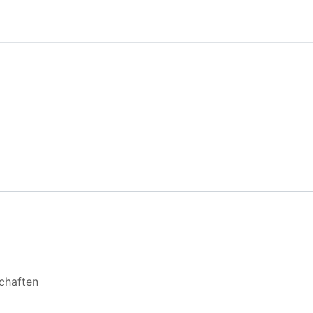
arch courses
chaften