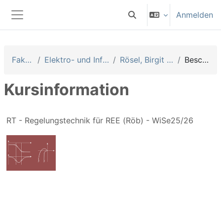
Zum Hauptinhalt
Anmelden
Sucheingabe umschalten
Website-Übersicht
Fakultäten
Elektro- und Informationstechnik
Rösel, Birgit [Röb] (Prof. EI)
Beschreibung
Kursinformation
RT - Regelungstechnik für REE (Röb) - WiSe25/26