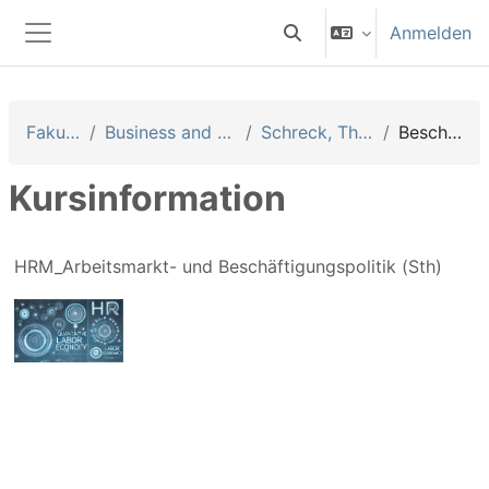
Zum Hauptinhalt
Anmelden
Sucheingabe umschalten
Website-Übersicht
Fakultäten
Business and Management
Schreck, Thomas (Sth)
Beschreibung
Kursinformation
HRM_Arbeitsmarkt- und Beschäftigungspolitik (Sth)