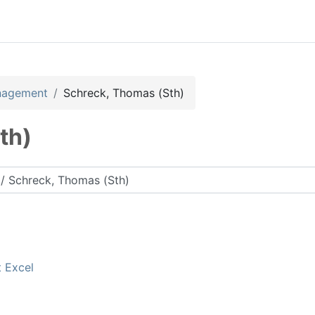
nagement
Schreck, Thomas (Sth)
th)
rse suchen
t Excel