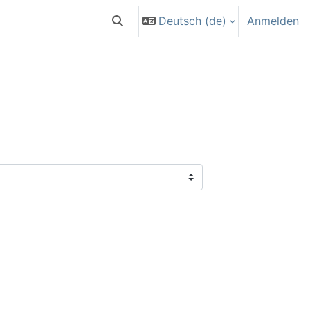
Deutsch ‎(de)‎
Anmelden
Sucheingabe umschalten