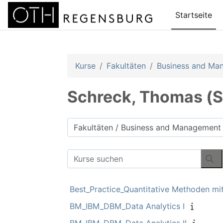
Zum Hauptinhalt
Startseite
Kurse
Fakultäten
Business and Ma
Schreck, Thomas (S
Kursbereiche
Kurse suchen
Ku
Best_Practice_Quantitative Methoden mi
BM_IBM_DBM_Data Analytics I