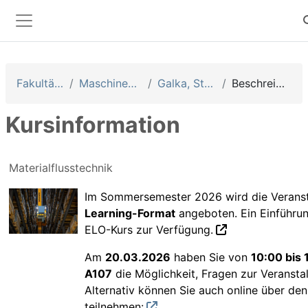
Zum Hauptinhalt
S
Website-Übersicht
Fakultäten
Maschinenbau
Galka, Stefan
Beschreibung
Kursinformation
Materialflusstechnik
Im Sommersemester 2026 wird die Verans
Learning-Format
angeboten. Ein Einführun
ELO-Kurs zur Verfügung.
Am
20.03.2026
haben Sie von
10:00 bis 
A107
die Möglichkeit, Fragen zur Veranstal
Alternativ können Sie auch online über den
teilnehmen: