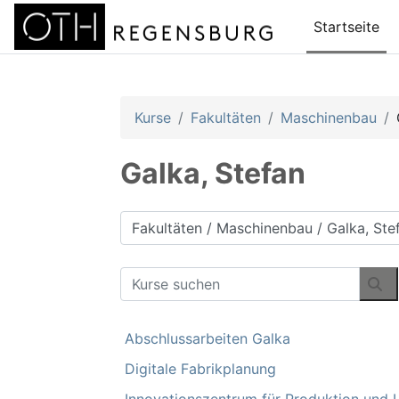
Zum Hauptinhalt
Startseite
Kurse
Fakultäten
Maschinenbau
Galka, Stefan
Kursbereiche
Kurse suchen
Ku
Abschlussarbeiten Galka
Digitale Fabrikplanung