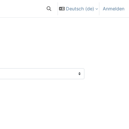
Deutsch ‎(de)‎
Anmelden
Sucheingabe umschalten