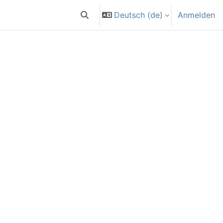
Deutsch ‎(de)‎
Anmelden
Sucheingabe umschalten