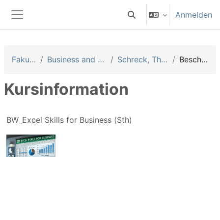
Zum Hauptinhalt
Anmelden
Sucheingabe umschalten
Website-Übersicht
Fakultäten
Business and Management
Schreck, Thomas (Sth)
Beschreibung
Kursinformation
BW_Excel Skills for Business (Sth)