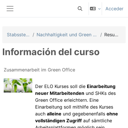
Salta al contenido principal
Acceder
Selector de búsqueda 
Panel lateral
Stabsstellen
Nachhaltigkeit und Green Office
Resumen
Información del curso
Zusammenarbeit im Green Office
Der ELO Kurses soll die
Einarbeitung
neuer Mitarbeitenden
und SHKs des
Green Office erleichtern. Eine
Einarbeitung soll mithilfe des Kurses
auch
alleine
und gegebenenfalls
ohne
vollständigen Zugriff
auf sämtliche
Arbeitsplattformen möglich sein.