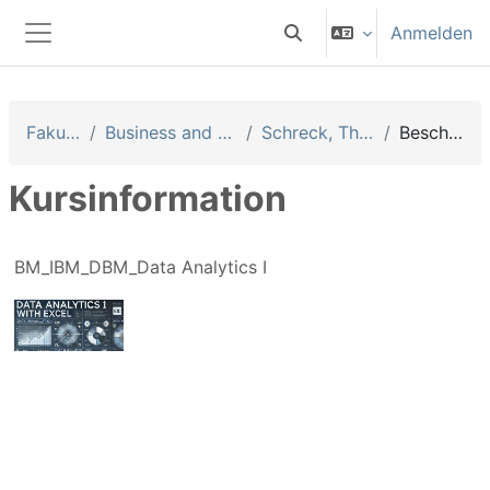
Zum Hauptinhalt
Anmelden
Sucheingabe umschalten
Website-Übersicht
Fakultäten
Business and Management
Schreck, Thomas (Sth)
Beschreibung
Kursinformation
BM_IBM_DBM_Data Analytics I