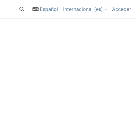
Español - Internacional ‎(es)‎
Acceder
Selector de búsqueda de entrada