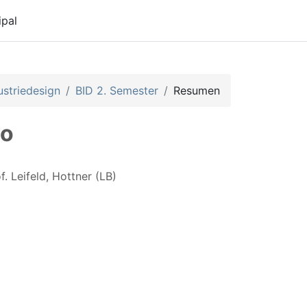
ipal
ustriedesign
BID 2. Semester
Resumen
so
. Leifeld, Hottner (LB)