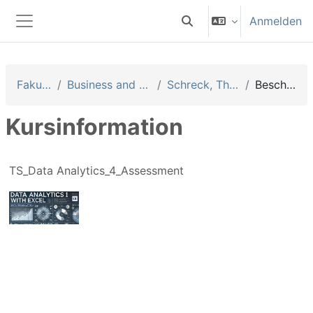
Zum Hauptinhalt
Anmelden
Sucheingabe umschalten
Website-Übersicht
Fakultäten
Business and Management
Schreck, Thomas (Sth)
Beschreibung
Kursinformation
TS_Data Analytics_4_Assessment