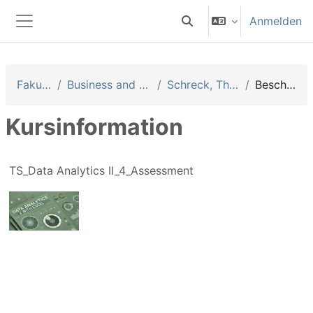
Zum Hauptinhalt
Anmelden
Sucheingabe umschalten
Website-Übersicht
Fakultäten
Business and Management
Schreck, Thomas (Sth)
Beschreibung
Kursinformation
TS_Data Analytics II_4_Assessment