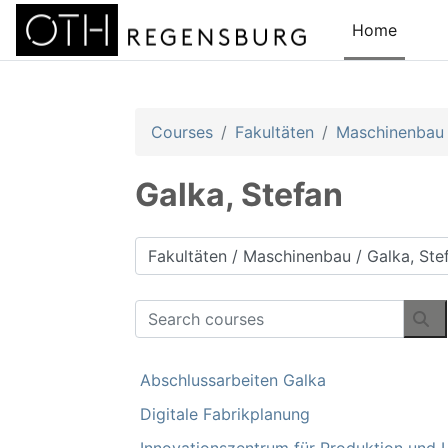
Skip to main content
Home
Courses
Fakultäten
Maschinenbau
Galka, Stefan
Course categories
Search courses
Se
Abschlussarbeiten Galka
Digitale Fabrikplanung