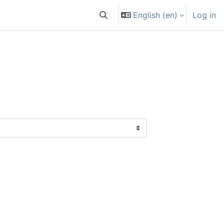
English ‎(en)‎
Log in
Toggle search input