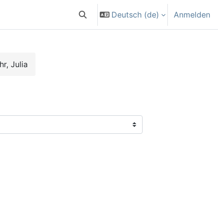
Deutsch ‎(de)‎
Anmelden
Sucheingabe umschalten
r, Julia