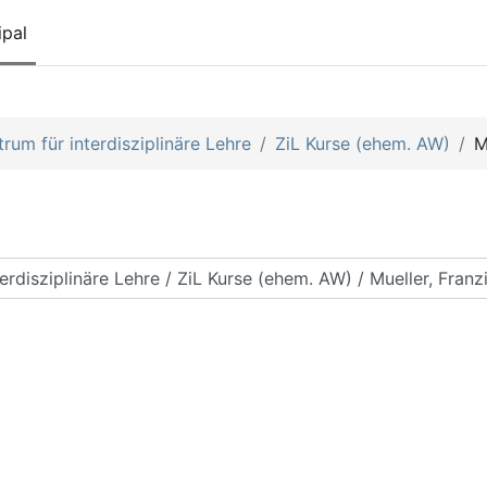
ipal
rum für interdisziplinäre Lehre
ZiL Kurse (ehem. AW)
M
scar cursos