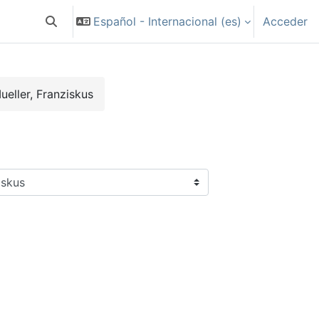
Español - Internacional ‎(es)‎
Acceder
Selector de búsqueda de entrada
ueller, Franziskus