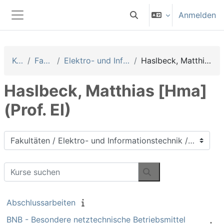
Zum Hauptinhalt
Anmelden
Sucheingabe umschalten
Website-Übersicht
Kurse
Fakultäten
Elektro- und Informationstechnik
Haslbeck, Matthias [Hma] (Prof. EI)
Haslbeck, Matthias [Hma]
(Prof. EI)
Kursbereiche
Kurse suchen
Kurse suchen
Abschlussarbeiten
BNB - Besondere netztechnische Betriebsmittel