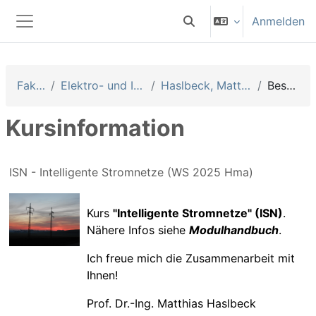
Zum Hauptinhalt
Anmelden
Sucheingabe umschalten
Website-Übersicht
Fakultäten
Elektro- und Informationstechnik
Haslbeck, Matthias [Hma] (Prof. EI)
Beschreibung
Kursinformation
ISN - Intelligente Stromnetze (WS 2025 Hma)
Kurs
"Intelligente Stromnetze" (ISN)
.
Nähere Infos siehe
Modulhandbuch
.
Ich freue mich die Zusammenarbeit mit
Ihnen!
Prof. Dr.-Ing. Matthias Haslbeck