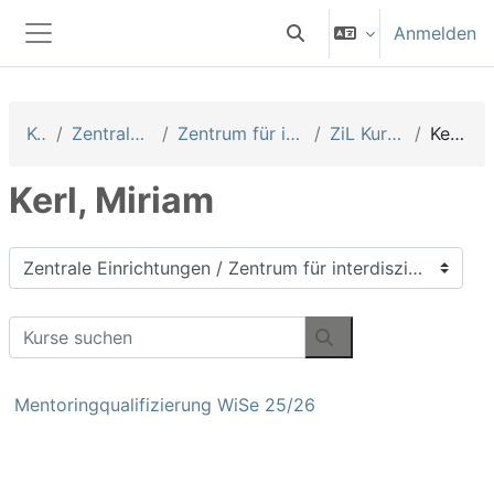
Zum Hauptinhalt
Anmelden
Sucheingabe umschalten
Website-Übersicht
Kurse
Zentrale Einrichtungen
Zentrum für interdisziplinäre Lehre
ZiL Kurse (ehem. AW)
Kerl, Miriam
Kerl, Miriam
Kursbereiche
Kurse suchen
Kurse suchen
Mentoringqualifizierung WiSe 25/26