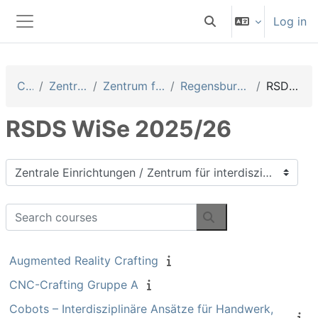
Skip to main content
Log in
Toggle search input
Side panel
Courses
Zentrale Einrichtungen
Zentrum für interdisziplinäre Lehre
Regensburg School of Digital Sciences
RSDS WiSe 2025/26
RSDS WiSe 2025/26
Course categories
Search courses
Search courses
Augmented Reality Crafting
CNC-Crafting Gruppe A
Cobots – Interdisziplinäre Ansätze für Handwerk,