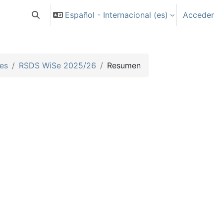
Español - Internacional ‎(es)‎
Acceder
Selector de búsqueda de entrada
ces
RSDS WiSe 2025/26
Resumen